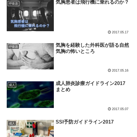
気胸患者は飛行機に乗れるのか？
呼吸器
2017.05.17
気胸を経験した外科医が語る自然
呼吸器
気胸の怖いところ
2017.05.16
成人肺炎診療ガイドライン2017
成人
まとめ
2017.05.07
SSI予防ガイドライン2017
成人